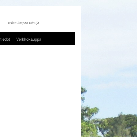
reilun kaupan toimija
tiedot
Verkkokauppa