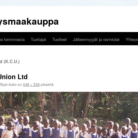
tysmaakauppa
oa toiminnasta
Tuottajat
Tuotteet
Jälleenmyyjät ja ravintolat
Yhteys
 (K.C.U.)
Union Ltd
Täysi koko on
448 × 336
pikseliä