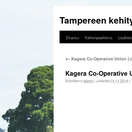
Tampereen kehi
Etusivu
Kahvinpaahtimo
Lisätiet
Siirry
sisältöön
←
Kagera Co-Operative Union Ltd
Kagera Co-Operative 
Kirjoittanut
admin
|
Julkaistu
14.11.2014
|