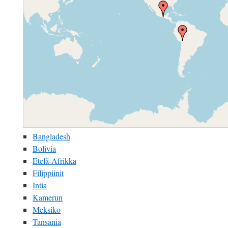
Bangladesh
Bolivia
Etelä-Afrikka
Filippiinit
Intia
Kamerun
Mek
siko
Tansania