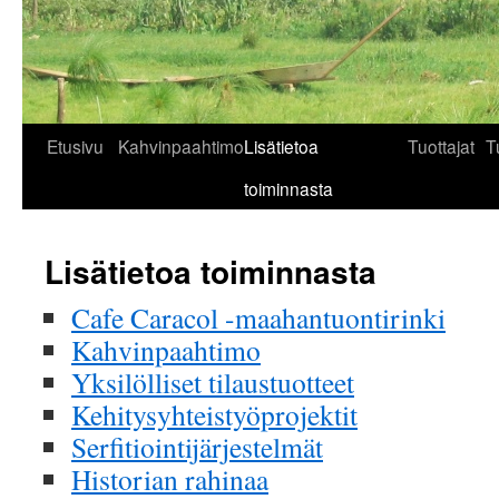
Siirry
Etusivu
Kahvinpaahtimo
Lisätietoa
Tuottajat
T
sisältöön
toiminnasta
Lisätietoa toiminnasta
Cafe Caracol -maahantuontirinki
Kahvinpaahtimo
Yksilölliset tilaustuotteet
Kehitysyhteistyöprojektit
Serfitiointijärjestelmät
Historian rahinaa