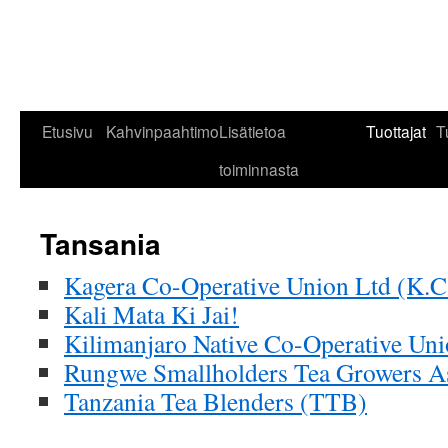
Siirry
Etusivu
Kahvinpaahtimo
Lisätietoa
Tuottajat
T
sisältöön
toiminnasta
Tansania
Kagera Co-Operative Union Ltd (K.C
Kali Mata Ki Jai!
Kilimanjaro Native Co-Operative Uni
Rungwe Smallholders Tea Growers A
Tanzania Tea Blenders (TTB)