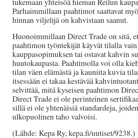
tukemaan yhteisöä hieman Reilun kaupa
Parhaimmillaan paahtimot saattavat myös
hinnan viljelijä on kahvistaan saanut.
Huonoimmillaan Direct Trade on sitä, et
paahtimon työntekijät käyvät tilalla vai
kauppasopimuksen tai ostavat kahvin su
huutokaupasta. Paahtimolla voi olla kie
tilan väen elämästä ja kauniita kuvia til
itsessään ei takaa kestävää kahvintuotan
selvittää, mitä kyseisen paahtimon Direc
Direct Trade ei ole perinteinen sertifikaa
sillä ei ole yhtenäisiä standardeja, joid
ulkopuolinen taho valvoisi.
(Lähde: Kepa Ry, kepa.fi/uutiset/9238.)