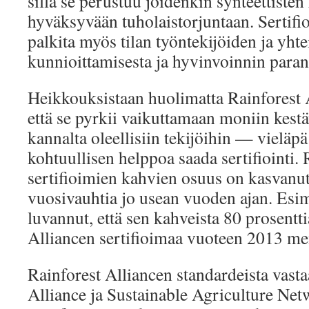
sillä se perustuu joidenkin synteettiste
hyväksyvään tuholaistorjuntaan. Sertifio
palkita myös tilan työntekijöiden ja yht
kunnioittamisesta ja hyvinvoinnin paran
Heikkouksistaan huolimatta Rainforest 
että se pyrkii vaikuttamaan moniin kes
kannalta oleellisiin tekijöihin — vieläpä 
kohtuullisen helppoa saada sertifiointi.
sertifioimien kahvien osuus on kasvanut
vuosivauhtia jo usean vuoden ajan. Esi
luvannut, että sen kahveista 80 prosentt
Alliancen sertifioimaa vuoteen 2013 me
Rainforest Alliancen standardeista vasta
Alliance ja Sustainable Agriculture Net