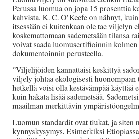
Perussa luomua on jopa 15 prosenttia ka
kahvista. K. C. O’Keefe on nähnyt, kuink
itsessään ei kuitenkaan ole tae viljelyn 
koskemattomaan sademetsään tilansa raiv
voivat saada luomusertifioinnin kolme
dokumentoinnin perusteella.
”Viljelijöiden kannattaisi keskittyä sado
viljely johtaa ekologisesti huonompaan t
hetkellä voisi olla kestävämpää käyttä
kuin hakata lisää sademetsää. Sademets
maailman merkittävin ympäristöongelm
Luomun standardit ovat tiukat, ja siten m
kynnyskysymys. Esimerkiksi Etiopiassa 