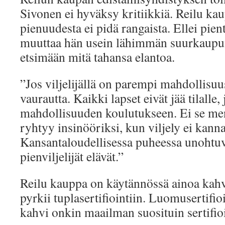
Sivonen ei hyväksy kritiikkiä. Reilu kaup
pienuudesta ei pidä rangaista. Ellei pient
muuttaa hän usein lähimmän suurkaupun
etsimään mitä tahansa elantoa.
”Jos viljelijällä on parempi mahdollisuus
vaurautta. Kaikki lapset eivät jää tilalle,
mahdollisuuden koulutukseen. Ei se mene 
ryhtyy insinööriksi, kun viljely ei kanna
Kansantaloudellisessa puheessa unohtuvat
pienviljelijät elävät.”
Reilu kauppa on käytännössä ainoa kahvis
pyrkii tuplasertifiointiin. Luomusertifi
kahvi onkin maailman suosituin sertifio