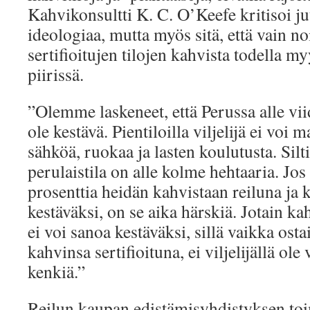
Kahvikonsultti K. C. O’Keefe kritisoi j
ideologiaa, mutta myös sitä, että vain no
sertifioitujen tilojen kahvista todella 
piirissä.
”Olemme laskeneet, että Perussa alle vii
ole kestävä. Pientiloilla viljelijä ei voi 
sähköä, ruokaa ja lasten koulutusta. Sil
perulaistila on alle kolme hehtaaria. Jo
prosenttia heidän kahvistaan reiluna ja
kestäväksi, on se aika härskiä. Jotain k
ei voi sanoa kestäväksi, sillä vaikka os
kahvinsa sertifioituna, ei viljelijällä ole
kenkiä.”
Reilun kaupan edistämisyhdistyksen to