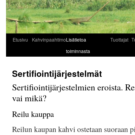
Siirry
Etusivu
Kahvinpaahtimo
Lisätietoa
Tuottajat
T
sisältöön
toiminnasta
Sertifiointijärjestelmät
Sertifiointijärjestelmien eroista. 
vai mikä?
Reilu kauppa
Reilun kaupan kahvi ostetaan suoraan pi