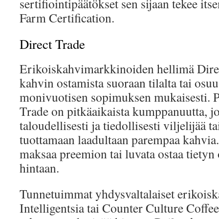
sertifiointipäätökset sen sijaan tekee it
Farm Certification.
Direct Trade
Erikoiskahvimarkkinoiden hellimä Direc
kahvin ostamista suoraan tilalta tai osu
monivuotisen sopimuksen mukaisesti. P
Trade on pitkäaikaista kumppanuutta, j
taloudellisesti ja tiedollisesti viljelijää 
tuottamaan laadultaan parempaa kahvia.
maksaa preemion tai luvata ostaa tietyn 
hintaan.
Tunnetuimmat yhdysvaltalaiset erikois
Intelligentsia tai Counter Culture Coffe