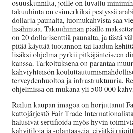
osuuskunnilta, joille on luvattu minimi
takuuhinta on esimerkiksi pestyssä arab
dollaria paunalta, luomukahvista saa vie
lisähintaa. Takuuhinnan päälle maksetta
on 20 dollarisenttiä paunalta, ja tästä vä
pitää käyttää tuotannon tai laadun kehi
lisäksi ohjelma pyrkii pitkäjänteiseen di
kanssa. Tarkoituksena on parantaa muu
kahviyhteisön kouluttautumismahdollis
terveydenhuoltoa ja infrastruktuuria. R
ohjelmissa on mukana yli 500 000 kahvi
Reilun kaupan imagoa on horjuttanut F
kattojärjestö Fair Trade Internationalis
halusivat sertifioida myös hyvin toimivi
kahvitiloja ja -plantaaseja, eivätkä rajoi