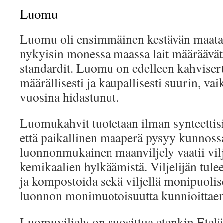
Luomu
Luomu oli ensimmäinen kestävän maatalo
nykyisin monessa maassa lait määräävä
standardit. Luomu on edelleen kahviserti
määrällisesti ja kaupallisesti suurin, v
vuosina hidastunut.
Luomukahvit tuotetaan ilman synteettisi
että paikallinen maaperä pysyy kunnossa.
luonnonmukainen maanviljely vaatii vilj
kemikaalien hylkäämistä. Viljelijän tule
ja kompostoida sekä viljellä monipuolise
luonnon monimuotoisuutta kunnioittaen
Luomuviljely on suosittua etenkin Etel