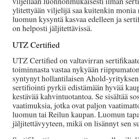
viljellään luonnonmukaisesti ilman sert
ylitettyään viljelijä saa kuitenkin monia
luomun kysyntä kasvaa edelleen ja sertif
on helposti jäljitettävissä.
UTZ Certified
UTZ Certified on valtavirran sertifikaat
toiminnasta vastaa nykyään riippumaton 
syntynyt hollantilaisen Ahold-yrityksen
sertifiointi pyrkii edistämään hyvää ka
kestävää kahvintuotantoa. Se sisältää sos
vaatimuksia, jotka ovat paljon vaatima
luomun tai Reilun kaupan. Luomun tapa
jäljitettävyyteen, mikä on lisännyt sen s