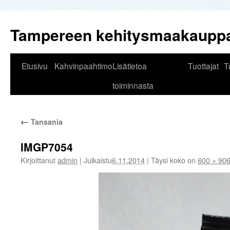
Tampereen kehitysmaakaupp
Siirry
Etusivu
Kahvinpaahtimo
Lisätietoa
Tuottajat
T
sisältöön
toiminnasta
←
Tansania
IMGP7054
Kirjoittanut
admin
|
Julkaistu
6.11.2014
|
Täysi koko on
600 × 90