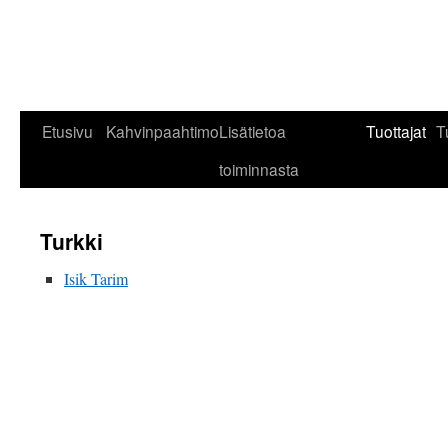
Siirry
Etusivu
Kahvinpaahtimo
Lisätietoa
Tuottajat
T
sisältöön
toiminnasta
Turkki
Isik Tarim