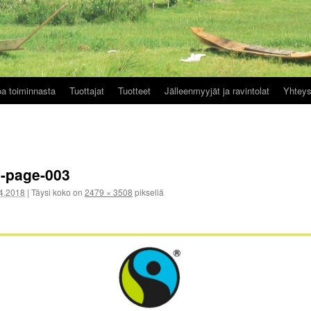
oa toiminnasta
Tuottajat
Tuotteet
Jälleenmyyjät ja ravintolat
Yhteys
7-page-003
4.2018
|
Täysi koko on
2479 × 3508
pikseliä