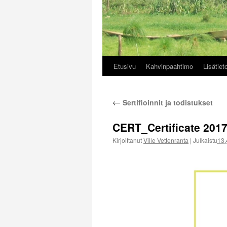
Etusivu
Kahvinpaahtimo
Lisätiet
Siirry
sisältöön
←
Sertifioinnit ja todistukset
CERT_Certificate 201
Kirjoittanut
Ville Vettenranta
|
Julkaistu
13.