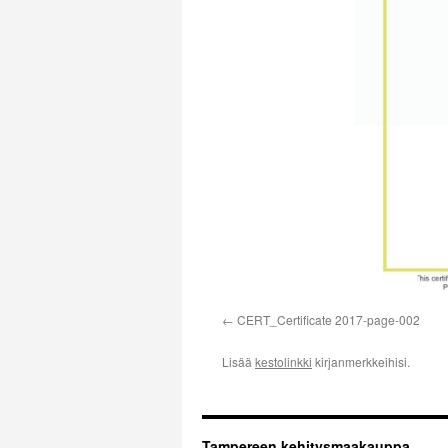
CERT_Certificate 2017-page-002
Lisää
kestolinkki
kirjanmerkkeihisi.
Tampereen kehitysmaakauppa