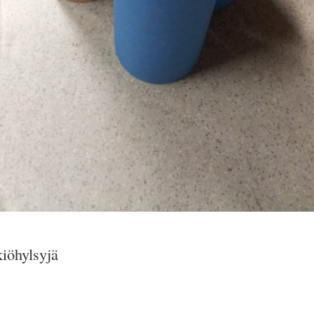
kiöhylsyjä