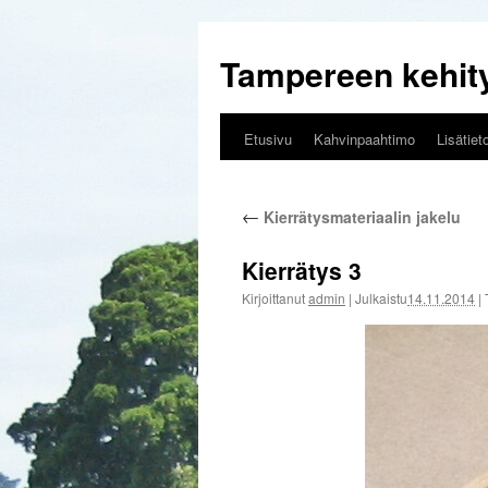
Tampereen kehi
Etusivu
Kahvinpaahtimo
Lisätiet
Siirry
sisältöön
←
Kierrätysmateriaalin jakelu
Kierrätys 3
Kirjoittanut
admin
|
Julkaistu
14.11.2014
|