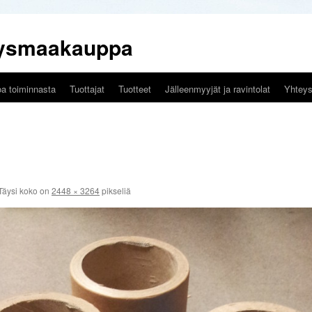
tysmaakauppa
oa toiminnasta
Tuottajat
Tuotteet
Jälleenmyyjät ja ravintolat
Yhteys
Täysi koko on
2448 × 3264
pikseliä