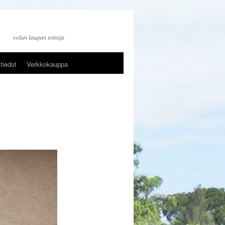
reilun kaupan toimija
tiedot
Verkkokauppa