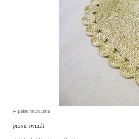
paisa katealusta
paisa ovaali