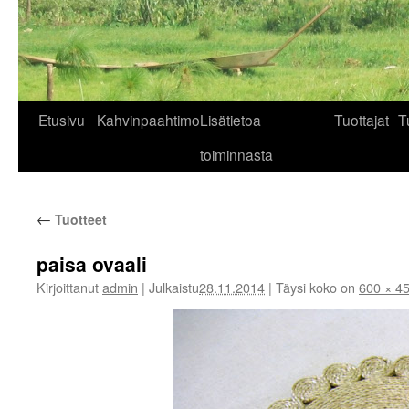
Siirry
Etusivu
Kahvinpaahtimo
Lisätietoa
Tuottajat
T
sisältöön
toiminnasta
←
Tuotteet
paisa ovaali
Kirjoittanut
admin
|
Julkaistu
28.11.2014
|
Täysi koko on
600 × 4