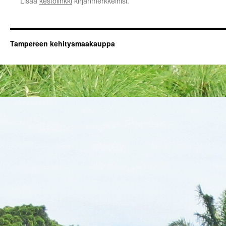
Lisää
kestolinkki
kirjanmerkkeihisi.
Tampereen kehitysmaakauppa