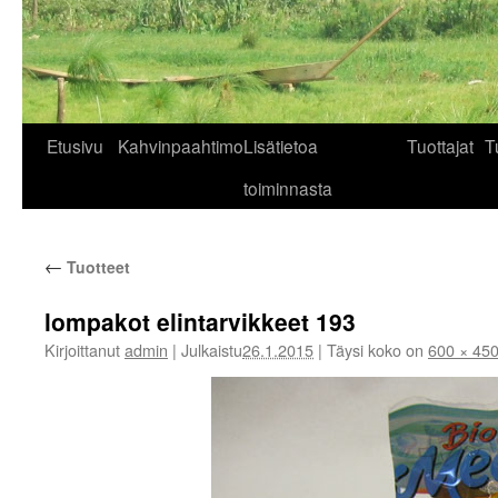
Siirry
Etusivu
Kahvinpaahtimo
Lisätietoa
Tuottajat
T
sisältöön
toiminnasta
←
Tuotteet
lompakot elintarvikkeet 193
Kirjoittanut
admin
|
Julkaistu
26.1.2015
|
Täysi koko on
600 × 45