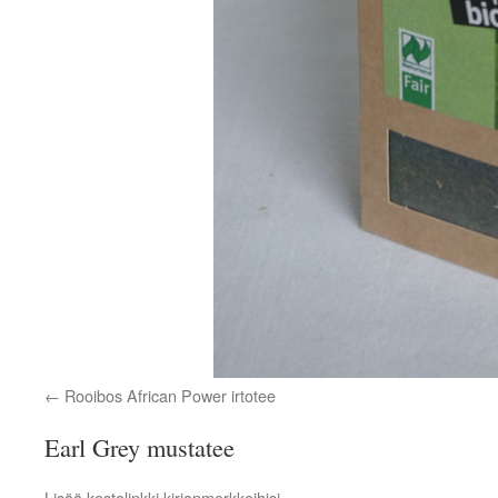
Rooibos African Power irtotee
Earl Grey mustatee
Lisää
kestolinkki
kirjanmerkkeihisi.