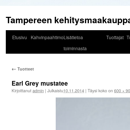
Tampereen kehitysmaakaupp
Siirry
Etusivu
Kahvinpaahtimo
Lisätietoa
Tuottajat
T
sisältöön
toiminnasta
←
Tuotteet
Earl Grey mustatee
Kirjoittanut
admin
|
Julkaistu
10.11.2014
|
Täysi koko on
600 × 9