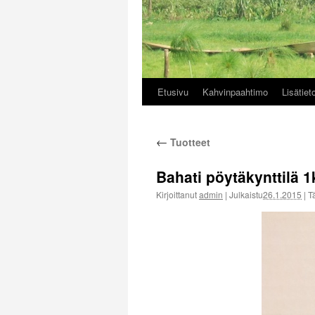
Etusivu
Kahvinpaahtimo
Lisätiet
Siirry
sisältöön
←
Tuotteet
Bahati pöytäkynttilä 1
Kirjoittanut
admin
|
Julkaistu
26.1.2015
|
Tä