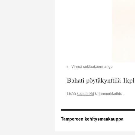
Vihreä suklaakuormango
Bahati pöytäkynttilä 1kpl
Lisää
kestolinkki
kirjanmerkkeihisi.
Tampereen kehitysmaakauppa