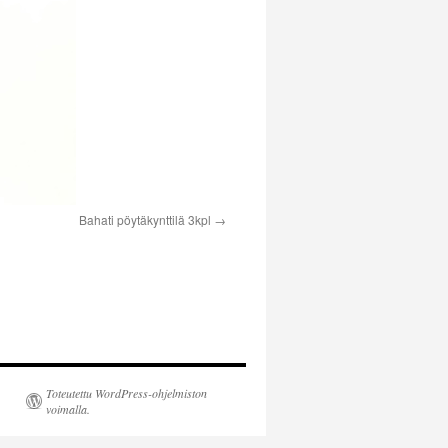
Bahati pöytäkynttilä 3kpl
Toteutettu WordPress-ohjelmiston
voimalla.