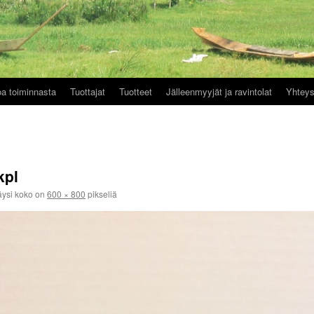
oa toiminnasta
Tuottajat
Tuotteet
Jälleenmyyjät ja ravintolat
Yhteys
kpl
ysi koko on
600 × 800
pikseliä