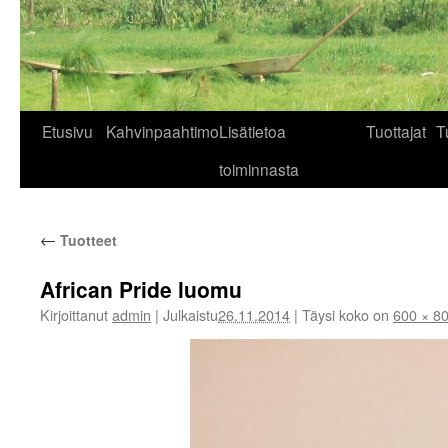
Siirry
Etusivu
Kahvinpaahtimo
Lisätietoa
Tuottajat
T
sisältöön
toiminnasta
←
Tuotteet
African Pride luomu
Kirjoittanut
admin
|
Julkaistu
26.11.2014
|
Täysi koko on
600 × 8