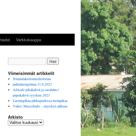
tiedot
Verkkokauppa
Viimeisimmät artikkelit
Toimintakertomushistoriaa
puhelinongelmia 31.8.2023
Africafe pikakahvit ja suodatin-/
papukahvit syyskuu 2023
Luomupikaa pikkupurkissa tuotapikaa
Video: Mascobado – myrskyn jälkeen
Arkisto
Arkisto