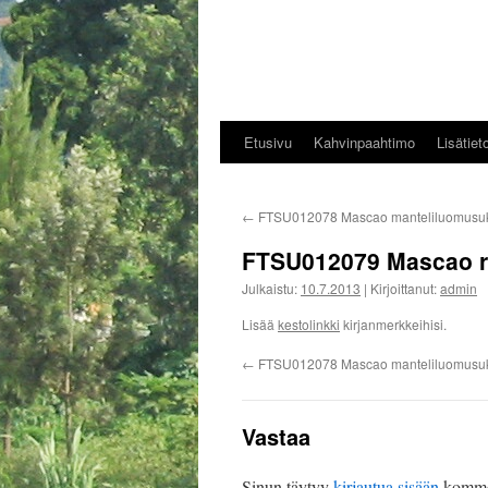
Etusivu
Kahvinpaahtimo
Lisätiet
Siirry
sisältöön
←
FTSU012078 Mascao manteliluomusu
FTSU012079 Mascao 
Julkaistu:
10.7.2013
|
Kirjoittanut:
admin
Lisää
kestolinkki
kirjanmerkkeihisi.
←
FTSU012078 Mascao manteliluomusu
Vastaa
Sinun täytyy
kirjautua sisään
kommen