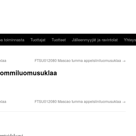
oa toiminnasta
Tuottajat
Tuotteet
Jälleenmyyjät ja ravintolat
Yhteys
klaa
FTSU012080 Mascao tumma appelsiiniluomusuklaa
→
rommiluomusuklaa
klaa
FTSU012080 Mascao tumma appelsiiniluomusuklaa
→
toidaksesi.