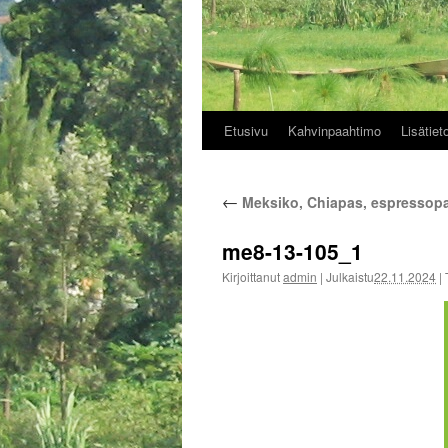
Etusivu
Kahvinpaahtimo
Lisätiet
Siirry
sisältöön
←
Meksiko, Chiapas, espressop
me8-13-105_1
Kirjoittanut
admin
|
Julkaistu
22.11.2024
|