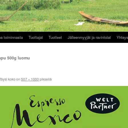
oa toiminnasta
Tuottajat
Tuotteet
Jälleenmyyjät ja ravintolat
Yhteys
apu 500g luomu
Täysi koko on
507 × 1000
pikseliä