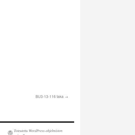
BU3-13-116 taka
Toteutettu WordPress-ohjelmiston