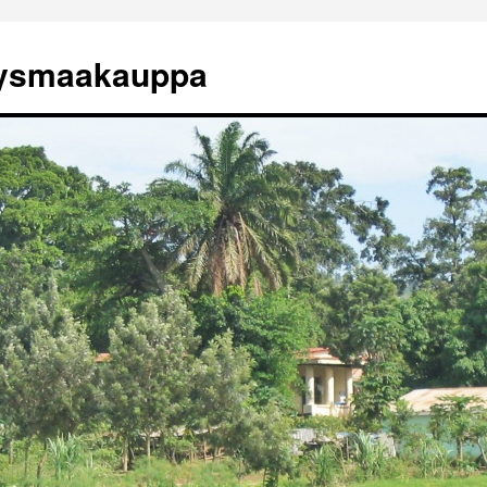
tysmaakauppa