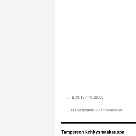
BU3-13-116 s250g
Lisää
kestolinkki
kirjanmerkkeihisi.
Tampereen kehitysmaakauppa