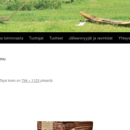
oa toiminnasta
Tuottajat
Tuotteet
Jälleenmyyjät ja ravintolat
Yhteys
omu
Täysi koko on
794 × 1123
pikseliä