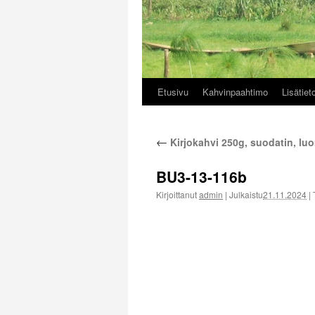
Etusivu
Kahvinpaahtimo
Lisätiet
Siirry
sisältöön
←
Kirjokahvi 250g, suodatin, lu
BU3-13-116b
Kirjoittanut
admin
|
Julkaistu
21.11.2024
|