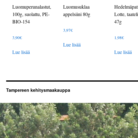
Luomuperunalastut,
Luomusuklaa
Hedelmäpat
100g, suolattu, PE-
appelsiini 80g
Lotte, taateli
BIO-154
47g
3,97
€
3,90
€
1,98
€
Lue lisää
Lue lisää
Lue lisää
Tampereen kehitysmaakauppa