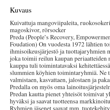
Kuvaus
Kuivattuja mangoviipaleita, ruokosoker
magoskivor, rörsocker
Preda (People’s Recovery, Empowerme
Foudation) On vuodesta 1972 lähtien to
ihmisoikeusjärjestö ja tuottajaryhmien m
joka toimii reilun kaupan periaatteiden 
kauppa tuli toimintatavaksi kehitettäessä 
slummien köyhien toimintaryhmiä. Ne te
valmistaen, kasvattaen, jalostaen ja pakat
Predalla on myös oma lainoitusjärjestelm
Predan kautta pienet yhteisöt toimivat 
hyväksi ja saavat tuotteensa markkinoit
Ryhmien jäsenet saavat mm. tuotekehity