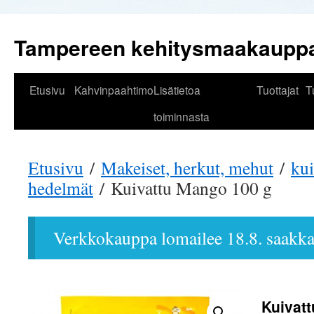
Tampereen kehitysmaakaupp
Siirry
Etusivu
Kahvinpaahtimo
Lisätietoa
Tuottajat
T
sisältöön
toiminnasta
Etusivu
/
Makeiset, herkut, mehut
/
kui
hedelmät
/ Kuivattu Mango 100 g
Verkkokauppa lomailee 18.8. saakka
Kuivat