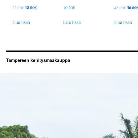
Alkuperäinen
18,00
€
Nykyinen
Alkup
36,60
22,90
€
10,20
€
48,00
€
hinta
hinta
hinta
Lue lisää
Lue lisää
Lue lisää
oli:
on:
oli:
22,90€.
18,00€.
48,00€
Tampereen kehitysmaakauppa