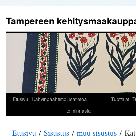
Tampereen kehitysmaakaupp
Siirry
Etusivu
Kahvinpaahtimo
Lisätietoa
Tuottajat
T
sisältöön
toiminnasta
Etusivu
/
Sisustus
/
muu sisustus
/ Kate