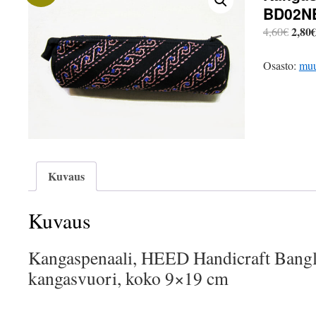
BD02N
Alkup
2,80
4,60
€
hinta
oli:
Osasto:
muu
4,60€
Kuvaus
Kuvaus
Kangaspenaali, HEED Handicraft Bangla
kangasvuori, koko 9×19 cm