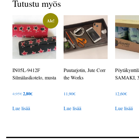
Tutustu myös
Ale!
IN05L-9412F
Puutarjotin, Jute Corr
Pöytäkynttil
Silmälasikotelo, musta
the Works
SAMAKI, 3
Alkuperäinen
2,80
€
Nykyinen
4,95
€
11,90
€
12,60
€
hinta
hinta
Lue lisää
Lue lisää
Lue lisää
oli:
on:
4,95€.
2,80€.